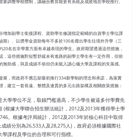
需要調整學校體制，讓融合教育能更有系統及成效地在學校推行。
步增加副學士銜接課程、資助學生修讀指定範疇的自資學士學位課
驗期）、以奬學金資助每年不多於100名傑出學生往境外升學（三
約20名在非學業方面有卓越表現的學生。政府期望透過這些措施，
認，這些措施對短暫舒緩未有進路的副學士學生有一定作用，但前
的無助感，與及成績不俗但仍未能入讀心儀大學及課程的失落感。
發展，而政府不應忘卻最初推行334新學制的理念和承諾，為落實
標，建立一套長遠、整體及連貫的多元出路架構及相關政策措施：
是大學學位不足，取錄門檻過高，不少學生被逼多付學費先
(根據大學聯合招生辦法統計，2012及2013年獲得學士學
,746。根據考評局統計，2012及2013年於核心科目中取得
績分別為26,533人及28,275人)，政府必須根據國際社
大學課程及學位的合理和可行指標。