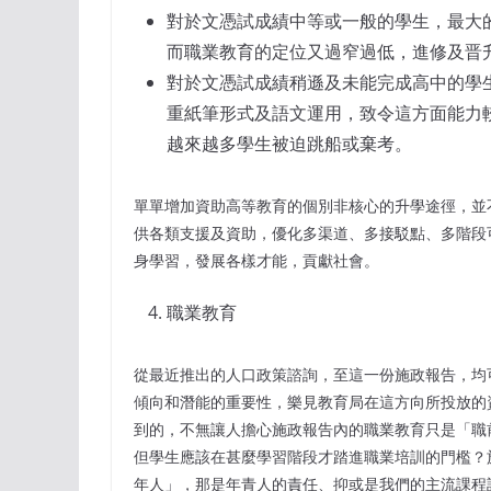
對於文憑試成績中等或一般的學生，最大
而職業教育的定位又過窄過低，進修及晋
對於文憑試成績稍遜及未能完成高中的學
重紙筆形式及語文運用，致令這方面能力
越來越多學生被迫跳船或棄考。
單單增加資助高等教育的個別非核心的升學途徑，並
供各類支援及資助，優化多渠道、多接駁點、多階段
身學習，發展各樣才能，貢獻社會。
職業教育
從最近推出的人口政策諮詢，至這一份施政報告，均
傾向和潛能的重要性，樂見教育局在這方向所投放的
到的，不無讓人擔心施政報告內的職業教育只是「職
但學生應該在甚麼學習階段才踏進職業培訓的門檻？
年人」，那是年青人的責任、抑或是我們的主流課程