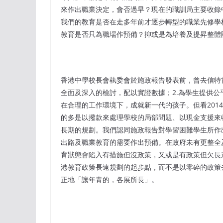
來作出職業決定，會否過早？現在的職訓局主要收錄
我們的教育是否在走多年前才逐步轉型的職業先修學
教育是否只為職場作預備？抑或是為培養及提昇整體
香港中學校長會執委會於施政報告發表前，曾去信特
全面及深入的檢討，配以實證數據；2.為學生提供公
在合理的工作環境下，成就新一代的孩子。但看201
的多是以撥款來處理學校的局部問題、以現金支援來
長期的規劃。我們認同施政報告對學習困難學生所作
出路及職業教育的需要作出預備。在政府未有更整全
育狀態會陷入有措施但沒政策，又或是有政策但欠長
港教育政策長遠規劃的起步點，而不是以零碎的政策
正地「讓年青的，各展所長」。