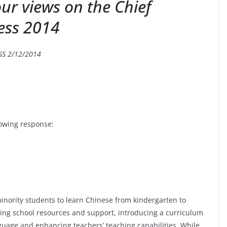
ur views on the Chief
ress 2014
HSS 2/12/2014
lowing response:
inority students to learn Chinese from kindergarten to
ing school resources and support, introducing a curriculum
uage and enhancing teachers’ teaching capabilities. While