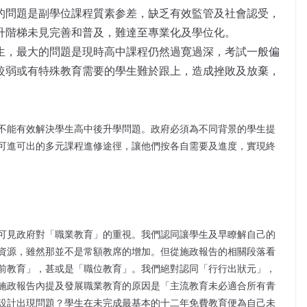
的問題是副學位課程質素参差，缺乏有效監管及社會認受，
升階梯未見完善和普及，難達至專業化及學位化。
生，最大的問題是現時高中課程仍然過寛過深，考試一般偏
較弱或有特殊教育需要的學生難於跟上，造成挫敗及放棄，
不能有效解決學生高中後升學問題。政府必須為不同背景的學生提
可進可出的多元課程進修途徑，讓他們按各自需要及進度，實現終
可見政府對「職業教育」的重視。我們認同讓學生及早瞭解自己的
資源，雖然那並不是常額教席的增加。但從施政報告的相關段落看
前教育」，甚或是「職位教育」。我們絕對認同「行行出狀元」，
施政報告內提及發展職業教育的原因是「主流教育未必適合所有青
設計出現問題？學生在未完成最基本的十二年免費教育便為自己未