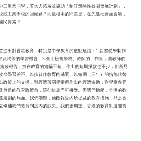
中三畢業同學，若大力拓展並協助「制訂策略性校園發展計劃」，
校或工業學校的回頭路？而最根本的問題是，在先進社會如香港，
國民質素？
首提出對香港教育、特別是中學教育的數點建議：1.對整體學制作
平及均等的學習機會；3.全面檢視學校、教師的工作量，讓教師們
4施政報告，放在教育的篇幅不短，作出的短期撥款也不少，但所見
收窄學習差距、以扶貧作教育的基調、以短期（三年）的措施代替
出政策上的支援，對經濟薄弱學童所作出的經濟協助，對學童多元
及長遠的教育政策前，這些措施尚可接受。但我們擔憂，香港的教
遠規劃的局面。我們期望，施政報告內所提及的教育措施，只是香
去修補我們教育制度內的缺失。我們更期望，香港的教育制度能真