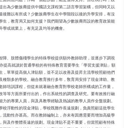
提出為少數族裔提供中國語文課程第二語言學習架構，但同時又以
最後難以有所成？少數族裔學生在中學階段以後的升學安排，有沒
學生，教育局又如何支援？我們期望為少數族裔而設的教育政策能
升學或就業上，有充足及均等的機會。
智障、肢體傷殘學生的特殊學校提供額外教師助理，並逐步下調視
時亦提高就讀於普通學校的有特殊教育需要學生「學習支援津貼」額
生，單單提高個人津貼額，並不足以改善及提昇主流學校照顧他們
及種類多的學校。融合教育推行多年，敎育局安排了現金津助、教
老師培訓課程，但從未就著融合教育對學校老師所構成的工作量，
政等等方面所要付出的，作出系統性的調查及研究。要有效推行融
能力的專業人員，與及具教學經驗及熱誠的教學人員作全盤規劃。
學校浮動性的現金津貼，學校既難作長遠規劃，負責照顧這批學生
，流動性亦甚高。而在教師編制上，亦未有因應需要而增加高級學
，與及作整體長遠的規劃。現金津貼不是不重要，但當照顧有特殊