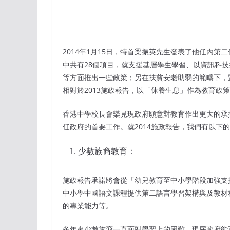
2014年1月15日，特首梁振英先生發表了他任內
中共有28個項目，就支援基層學生學習、以資訊科
等方面推出一些政策；另在扶貧安老助弱的範疇下，
相對於2013施政報告，以「休養生息」作為教育政
香港中學校長會樂見現政府願意對教育作出更大的承
任政府的首要工作。就2014施政報告，我們有以下
少數族裔教育：
施政報告承諾將會從「幼兒教育至中小學階段加強支
中小學中國語文課程提供第二語言學習架構與及教材
的專業能力等。
多年來少數族裔一直面對學習上的困難，現屆政府能