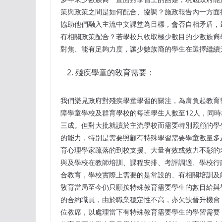
策與政策之間是如何配合、協調？施政報告內一方面
協助他們融入主流中文課堂為目標，會否自相矛盾，
有相關政策配合？若學校只收取極少數目的少數族裔
對焦、能有足夠力度，讓少數族裔的學生在選擇繼續
殘疾學童的敎育需要：
我們樂見政府對殘疾學童學習的關注，為肩負起教育
障學童學校及群育學校的每班學生人數至12人，同
三成。但對大批就讀於主流學校而需要特別照顧的學
的能力，特別是需要照顧有特殊學習需要學童數量多
育心理學家疏落的到校支援、大量有效或效力不彰的
與及學校在教師培訓、課程安排、考評調適、學校行
合教育，學校實際上需要的是常設的、有相關培訓及
敎育當局至今仍只願按特殊教育需要學生的數目給與
的合約職員，由於職業穩定性不高，亦欠缺晉升機會
位教席，以處理當下有特殊教育需要學生的學習需要