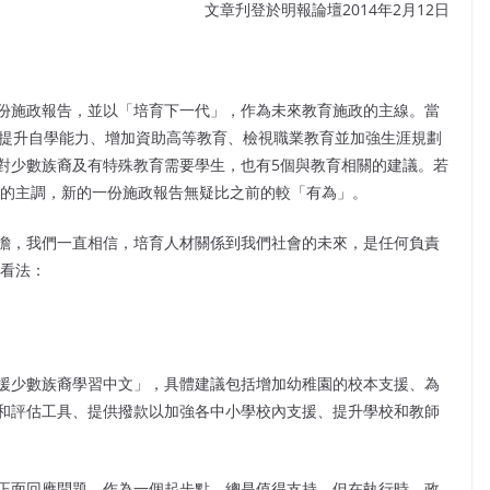
文章刋登於明報論壇2014年2月12日
第二份施政報告，並以「培育下一代」，作為未來教育施政的主線。當
技提升自學能力、增加資助高等教育、檢視職業教育並加強生涯規劃
對少數族裔及有特殊教育需要學生，也有5個與教育相關的建議。若
策的主調，新的一份施政報告無疑比之前的較「有為」。
擔，我們一直相信，培育人材關係到我們社會的未來，是任何負責
的看法：
援少數族裔學習中文」，具體建議包括增加幼稚園的校本支援、為
和評估工具、提供撥款以加強各中小學校內支援、提升學校和教師
正面回應問題，作為一個起步點，總是值得支持。但在執行時，政