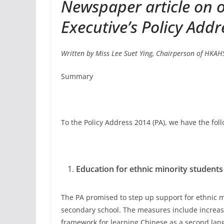
Newspaper article on o
Executive’s Policy Add
Written by Miss Lee Suet Ying, Chairperson of HKA
Summary
To the Policy Address 2014 (PA), we have the fol
Education for ethnic minority students
The PA promised to step up support for ethnic m
secondary school. The measures include increas
framework for learning Chinese as a second lang