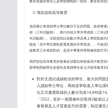
教育需要的學生已是學校體制的一部份，教育當局也
增加資助高等教育
為回應公帑資助學士學位數目不足的問題，政府將逐
程（三年試驗期）、推行內地大學升學資助（三年試
年試驗期）、全額資助以鼓勵大學及專上學院取錄共
能為「高中學生開拓更寬更廣的升學渠道」。不能否
線教育工作者面對的，是高中畢業同學那種前路茫茫
我們深信高等教育的發展必須緊扣和銜接高中教育的
新學制照顧學生多樣性及發揮學生多元才能等教育目
對於文憑試成績較佳的學生，最大的問題
入讀副學士學位，再繞道爭取進入學位課程 
位正式遴選取錄的人數分別為14,848及14
「3322」並於一個選修科目取得2級或以上成
會發展及人才質素提升的需要，制定擴充