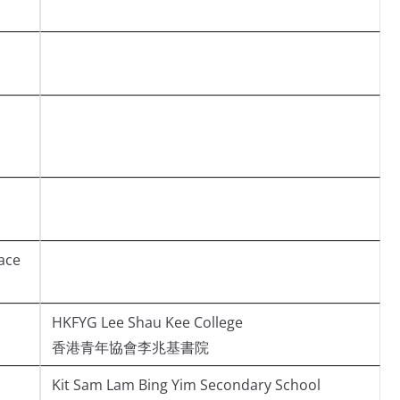
ace
HKFYG Lee Shau Kee College
香港青年協會李兆基書院
Kit Sam Lam Bing Yim Secondary School