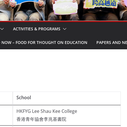
ACTIVITIES & PROGRAMS
W – FOOD FOR THOUGHT ON EDUCATION
PAPERS AND N
School
HKFYG Lee Shau Kee College
香港青年協會李兆基書院