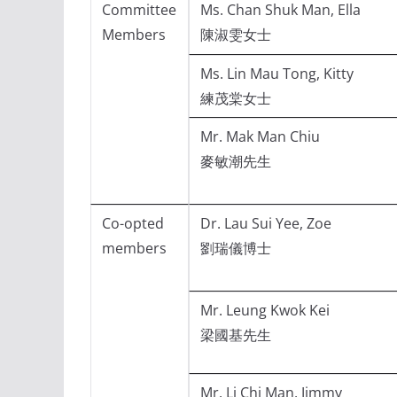
Committee
Ms. Chan Shuk Man, Ella
Members
陳淑雯女士
Ms. Lin Mau Tong, Kitty
練茂棠女士
Mr. Mak Man Chiu
麥敏潮先生
Co-opted
Dr. Lau Sui Yee, Zoe
members
劉瑞儀博士
Mr. Leung Kwok Kei
梁國基先生
Mr. Li Chi Man, Jimmy