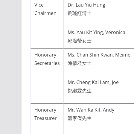
Vice
Dr. Lau Yiu Hung
Chairmen
劉瑤紅博士
Ms. Yau Kit Ying, Veronica
邱潔瑩女士
Honorary
Ms. Chan Shin Kwan, Meimei
Secretaries
陳倩君女士
Mr. Cheng Kai Lam, Joe
鄭繼霖先生
Honorary
Mr. Wan Ka Kit, Andy
Treasurer
溫家傑先生