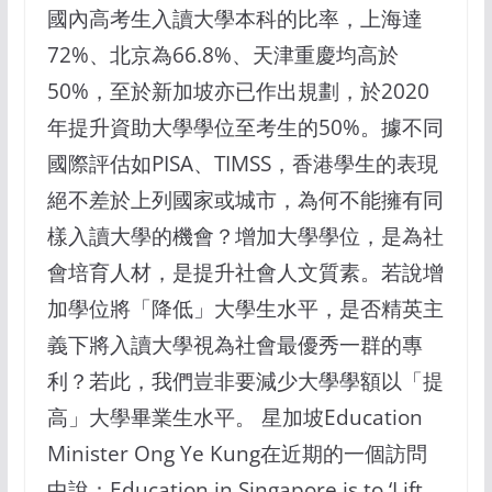
國內高考生入讀大學本科的比率，上海達
72%、北京為66.8%、天津重慶均高於
50%，至於新加坡亦已作出規劃，於2020
年提升資助大學學位至考生的50%。據不同
國際評估如PISA、TIMSS，香港學生的表現
絕不差於上列國家或城市，為何不能擁有同
樣入讀大學的機會？增加大學學位，是為社
會培育人材，是提升社會人文質素。若說增
加學位將「降低」大學生水平，是否精英主
義下將入讀大學視為社會最優秀一群的專
利？若此，我們豈非要減少大學學額以「提
高」大學畢業生水平。 星加坡Education
Minister Ong Ye Kung在近期的一個訪問
中說：Education in Singapore is to ‘Lift