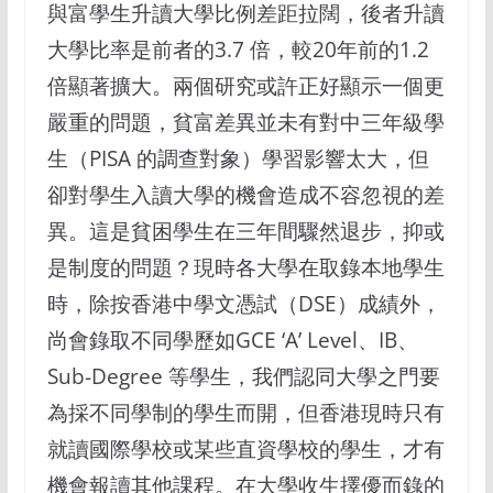
與富學生升讀大學比例差距拉闊，後者升讀
大學比率是前者的3.7 倍，較20年前的1.2
倍顯著擴大。兩個研究或許正好顯示一個更
嚴重的問題，貧富差異並未有對中三年級學
生（PISA 的調查對象）學習影響太大，但
卻對學生入讀大學的機會造成不容忽視的差
異。這是貧困學生在三年間驟然退步，抑或
是制度的問題？現時各大學在取錄本地學生
時，除按香港中學文憑試（DSE）成績外，
尚會錄取不同學歷如GCE ‘A’ Level、IB、
Sub-Degree 等學生，我們認同大學之門要
為採不同學制的學生而開，但香港現時只有
就讀國際學校或某些直資學校的學生，才有
機會報讀其他課程。在大學收生擇優而錄的